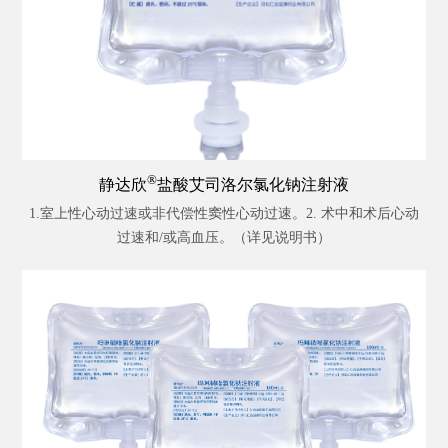
®
静达欣
盐酸艾司洛尔氯化钠注射液
1.室上性心动过速或非代偿性窦性心动过速。2. 术中和术后心动
过速和/或高血压。（详见说明书）