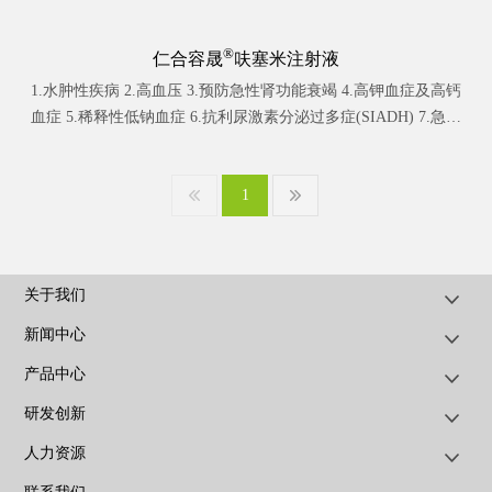
®
仁合容晟
呋塞米注射液
1.水肿性疾病 2.高血压 3.预防急性肾功能衰竭 4.高钾血症及高钙
血症 5.稀释性低钠血症 6.抗利尿激素分泌过多症(SIADH) 7.急性
药物毒物中毒。其他详见说明书。
1
关于我们
新闻中心
产品中心
研发创新
人力资源