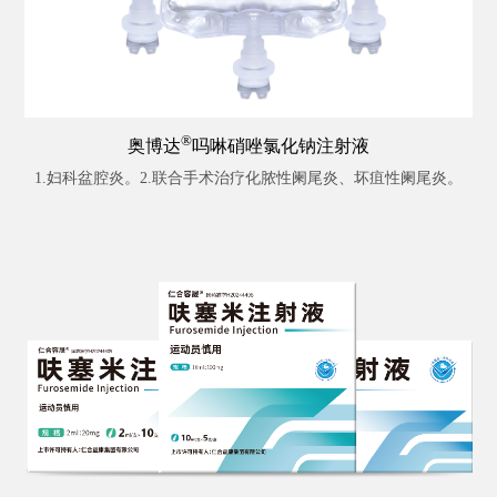
®
奥博达
吗啉硝唑氯化钠注射液
1.妇科盆腔炎。2.联合手术治疗化脓性阑尾炎、坏疽性阑尾炎。