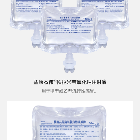
®
益康杰伟
帕拉米韦氯化钠注射液
用于甲型或乙型流行性感冒。